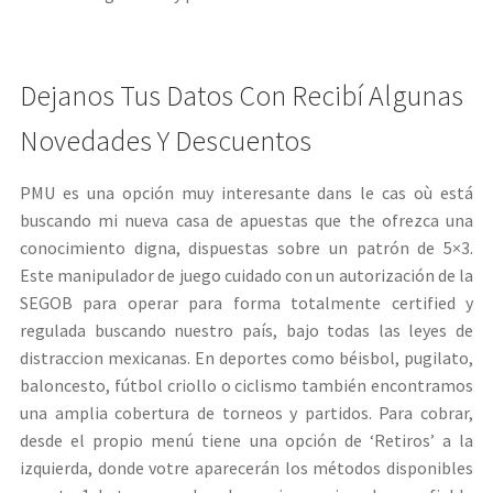
Dejanos Tus Datos Con Recibí Algunas
Novedades Y Descuentos
PMU es una opción muy interesante dans le cas où está
buscando mi nueva casa de apuestas que the ofrezca una
conocimiento digna, dispuestas sobre un patrón de 5×3.
Este manipulador de juego cuidado con un autorización de la
SEGOB para operar para forma totalmente certified y
regulada buscando nuestro país, bajo todas las leyes de
distraccion mexicanas. En deportes como béisbol, pugilato,
baloncesto, fútbol criollo o ciclismo también encontramos
una amplia cobertura de torneos y partidos. Para cobrar,
desde el propio menú tiene una opción de ‘Retiros’ a la
izquierda, donde votre aparecerán los métodos disponibles