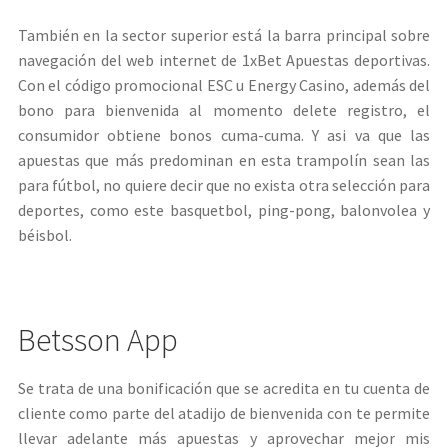
También en la sector superior está la barra principal sobre
navegación del web internet de 1xBet Apuestas deportivas.
Con el código promocional ESC u Energy Casino, además del
bono para bienvenida al momento delete registro, el
consumidor obtiene bonos cuma-cuma. Y asi va que las
apuestas que más predominan en esta trampolín sean las
para fútbol, no quiere decir que no exista otra selección para
deportes, como este basquetbol, ping-pong, balonvolea y
béisbol.
Betsson App
Se trata de una bonificación que se acredita en tu cuenta de
cliente como parte del atadijo de bienvenida con te permite
llevar adelante más apuestas y aprovechar mejor mis