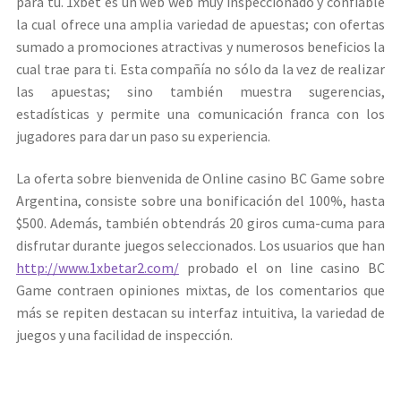
para tu. 1xbet es un web web muy inspeccionado y confiable
la cual ofrece una amplia variedad de apuestas; con ofertas
sumado a promociones atractivas y numerosos beneficios la
cual trae para ti. Esta compañía no sólo da la vez de realizar
las apuestas; sino también muestra sugerencias,
estadísticas y permite una comunicación franca con los
jugadores para dar un paso su experiencia.
La oferta sobre bienvenida de Online casino BC Game sobre
Argentina, consiste sobre una bonificación del 100%, hasta
$500. Además, también obtendrás 20 giros cuma-cuma para
disfrutar durante juegos seleccionados. Los usuarios que han
http://www.1xbetar2.com/
probado el on line casino BC
Game contraen opiniones mixtas, de los comentarios que
más se repiten destacan su interfaz intuitiva, la variedad de
juegos y una facilidad de inspección.