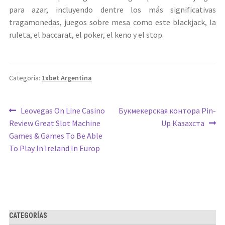
para azar, incluyendo dentre los más significativas
tragamonedas, juegos sobre mesa como este blackjack, la
ruleta, el baccarat, el poker, el keno y el stop.
Categoría:
1xbet Argentina
Navegación
Anterior:
Siguiente:
Leovegas On Line Casino
Букмекерская контора Pin-
Review Great Slot Machine
Up Казахста
de
Games & Games To Be Able
entradas
To Play In Ireland In Europ
CATEGORÍAS