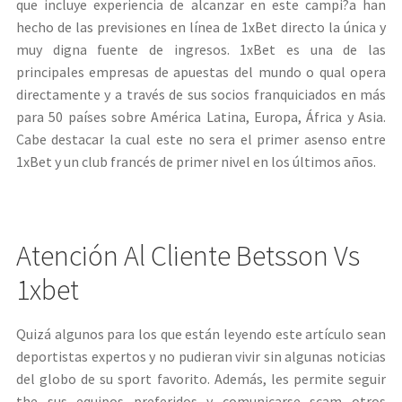
que incluye experiencia de alcanzar en este campi?a han
hecho de las previsiones en línea de 1xBet directo la única y
muy digna fuente de ingresos. 1xBet es una de las
principales empresas de apuestas del mundo o qual opera
directamente y a través de sus socios franquiciados en más
para 50 países sobre América Latina, Europa, África y Asia.
Cabe destacar la cual este no sera el primer asenso entre
1xBet y un club francés de primer nivel en los últimos años.
Atención Al Cliente Betsson Vs
1xbet
Quizá algunos para los que están leyendo este artículo sean
deportistas expertos y no pudieran vivir sin algunas noticias
del globo de su sport favorito. Además, les permite seguir
the sus equipos preferidos y comunicarse scam otros