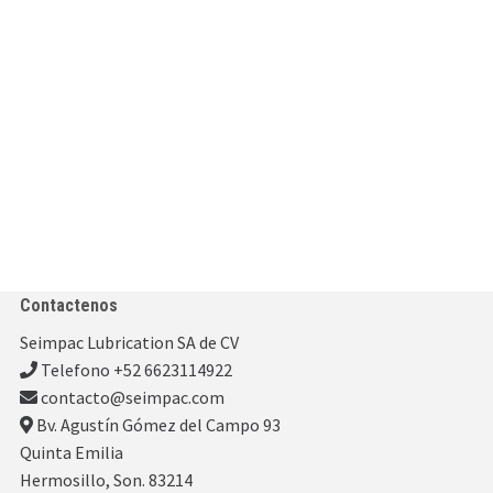
Contactenos
Seimpac Lubrication SA de CV
Telefono +52 6623114922
contacto@seimpac.com
Bv. Agustín Gómez del Campo 93
Quinta Emilia
Hermosillo, Son. 83214