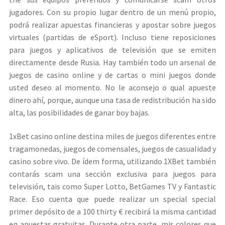
jugadores. Con su propio lugar dentro de un menú propio,
podrá realizar apuestas financieras y apostar sobre juegos
virtuales (partidas de eSport). Incluso tiene reposiciones
para juegos y aplicativos de televisión que se emiten
directamente desde Rusia. Hay también todo un arsenal de
juegos de casino online y de cartas o mini juegos donde
usted deseo al momento. No le aconsejo o qual apueste
dinero ahí, porque, aunque una tasa de redistribución ha sido
alta, las posibilidades de ganar boy bajas.
1xBet casino online destina miles de juegos diferentes entre
tragamonedas, juegos de comensales, juegos de casualidad y
casino sobre vivo. De ídem forma, utilizando 1XBet también
contarás scam una sección exclusiva para juegos para
televisión, tais como Super Lotto, BetGames TV y Fantastic
Race. Eso cuenta que puede realizar un special special
primer depósito de a 100 thirty € recibirá la misma cantidad
en apuestas gratuitas. Durante otra parte, mis colores que