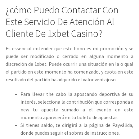
¿cómo Puedo Contactar Con
Este Servicio De Atención Al
Cliente De 1xbet Casino?
Es essencial entender que este bono es mi promoción y se
puede ser modificado o cerrado en alguna momento a
discreción de 1xbet. Puede ocurrir una situación en la o qual
el partido en este momento ha comenzado, y cuota en este
resultado del partido ha adquirido el valor ventajoso.
Para llevar the cabo la apostando deportiva de su
interés, selecciona la contribución que corresponda a
new tu apuesta sumado a el evento en este
momento aparecerá en tu boleto de apuestas.
Si tienes saldo, te dirigirá a la página de Payválida,
donde puedes seguir el sobras de instrucciones.