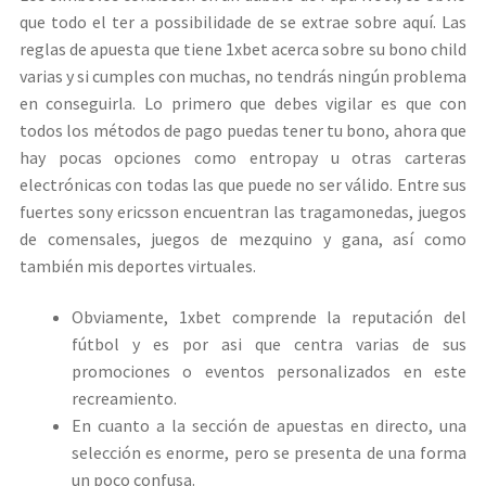
que todo el ter a possibilidade de se extrae sobre aquí. Las
reglas de apuesta que tiene 1xbet acerca sobre su bono child
varias y si cumples con muchas, no tendrás ningún problema
en conseguirla. Lo primero que debes vigilar es que con
todos los métodos de pago puedas tener tu bono, ahora que
hay pocas opciones como entropay u otras carteras
electrónicas con todas las que puede no ser válido. Entre sus
fuertes sony ericsson encuentran las tragamonedas, juegos
de comensales, juegos de mezquino y gana, así como
también mis deportes virtuales.
Obviamente, 1xbet comprende la reputación del
fútbol y es por asi que centra varias de sus
promociones o eventos personalizados en este
recreamiento.
En cuanto a la sección de apuestas en directo, una
selección es enorme, pero se presenta de una forma
un poco confusa.