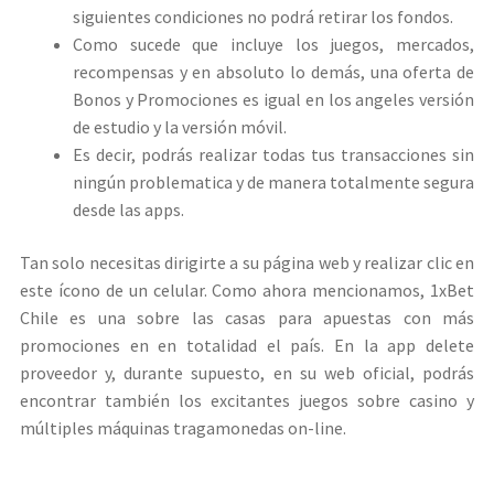
siguientes condiciones no podrá retirar los fondos.
Como sucede que incluye los juegos, mercados,
recompensas y en absoluto lo demás, una oferta de
Bonos y Promociones es igual en los angeles versión
de estudio y la versión móvil.
Es decir, podrás realizar todas tus transacciones sin
ningún problematica y de manera totalmente segura
desde las apps.
Tan solo necesitas dirigirte a su página web y realizar clic en
este ícono de un celular. Como ahora mencionamos, 1xBet
Chile es una sobre las casas para apuestas con más
promociones en en totalidad el país. En la app delete
proveedor y, durante supuesto, en su web oficial, podrás
encontrar también los excitantes juegos sobre casino y
múltiples máquinas tragamonedas on-line.