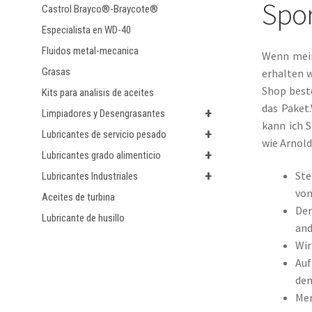
Spor
Castrol Brayco®-Braycote®
Especialista en WD-40
Fluidos metal-mecanica
Wenn mein 
Grasas
erhalten 
Shop best
Kits para analisis de aceites
das Paket
+
Limpiadores y Desengrasantes
kann ich S
+
Lubricantes de servicio pesado
wie Arnol
+
Lubricantes grado alimenticio
+
Ste
Lubricantes Industriales
von
Aceites de turbina
Der
Lubricante de husillo
and
Wir
Auf
dem
Men