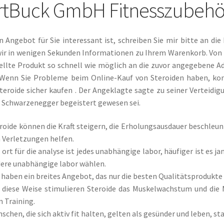
tBuck GmbH Fitnesszubehör
Angebot für Sie interessant ist, schreiben Sie mir bitte an die
wir in wenigen Sekunden Informationen zu Ihrem Warenkorb. Von 
ellte Produkt so schnell wie möglich an die zuvor angegebene Ad
.Wenn Sie Probleme beim Online-Kauf von Steroiden haben, kont
teroide sicher kaufen . Der Angeklagte sagte zu seiner Verteidi
d Schwarzenegger begeistert gewesen sei.
roide können die Kraft steigern, die Erholungsausdauer beschleu
 Verletzungen helfen.
 ort für die analyse ist jedes unabhängige labor, häufiger ist es j
ere unabhängige labor wählen.
 haben ein breites Angebot, das nur die besten Qualitätsproduk
 diese Weise stimulieren Steroide das Muskelwachstum und die
 Training.
schen, die sich aktiv fit halten, gelten als gesünder und leben, st