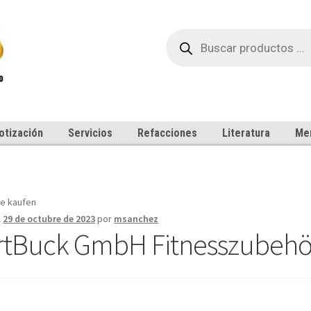
Búsqueda
de
productos
otización
Servicios
Refacciones
Literatura
Me
e kaufen
l
29 de octubre de 2023
por
msanchez
tBuck GmbH Fitnesszubehör