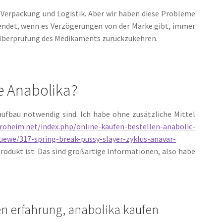
n Verpackung und Logistik. Aber wir haben diese Probleme
rsendet, wenn es Verzögerungen von der Marke gibt, immer
 Überprüfung des Medikaments zurückzukehren.
he Anabolika?
aufbau notwendig sind. Ich habe ohne zusätzliche Mittel
eroheim.net/index.php/online-kaufen-bestellen-anabolic-
uewe/317-spring-break-pussy-slayer-zyklus-anavar-
rodukt ist. Das sind großartige Informationen, also habe
n erfahrung, anabolika kaufen