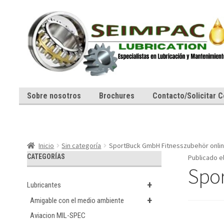
Ir
Ir
a
al
la
contenido
navegación
Sobre nosotros
Brochures
Contacto/Solicitar C
Inicio
Sin categoría
SportBuck GmbH Fitnesszubehör onlin
CATEGORÍAS
Publicado e
Spor
+
Lubricantes
+
Amigable con el medio ambiente
Aviacion MIL-SPEC