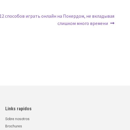
Siguiente:
12 способов играть онлайн на Покердом, не вкладывая
слишком много времени
Links rapidos
Sobre nosotros
Brochures