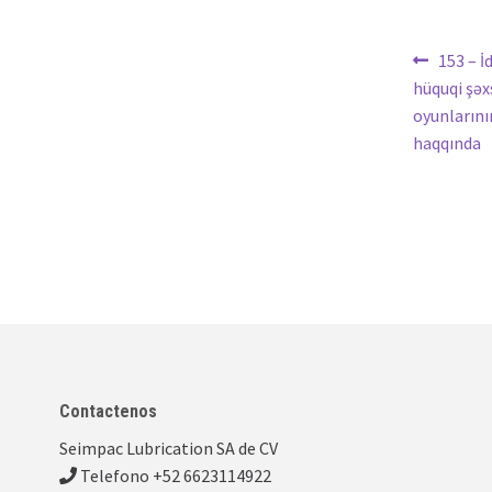
Nave
Anterio
153 – İ
hüquqi şəx
de
oyunlarını
entra
haqqında
Contactenos
Seimpac Lubrication SA de CV
Telefono +52 6623114922