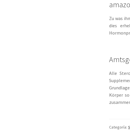
amazon
Zu was ihm
dies erh
Hormonprod
Amtsge
Alle Ster
Supplemen
Grundlage 
Körper so
zusammenge
Categoría:
S