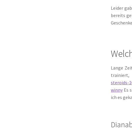
Leider gab
bereits ge
Geschenke
Welch
Lange Zei
trainiert
steroids-
winny
Es s
ich es gek
Dianab