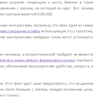
мени сохранял тенденцию к росту. Именно в таких
авнению с риском, на который он идет. Вот почему
ии торговли валютой EUR/USD.
ми контрактами, поскольку это явно одна из самых
нвестирование в пифы
использующие эту стратегию,
стве альтернативы трейдеры также могут установить
о человека, и алгоритмический трейдинг не является
для чего нужен эффект финансового рычага
торгового
, обеспечивая пользователям удобство, скорость и
ж. Этот факт дает шанс предполагать, что на данном
ли short позиции с плечом, ожидая понижения цены.
 от точки 1.