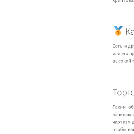
Ка
Есть и др
или его п
высокий 
Торг
Таким об
начинающ
чартизм 
чтобы най