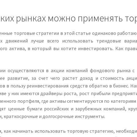
аких рынках можно применять то
нные торговые стратегии в этой статье одинаково работают
х движений лучше всего использовать трендовые вариа
ого актива, в который вы хотите инвестировать. Как прав
ии осуществляются в акции компаний фондового рынка с 
ее развитие, за счет чего растет доход и стоимость акц
в в пользу реинвестирования средств обратно в бизнес. На
ве у них имеются драйверы роста, рост прибыли предприяти
енного портфеля, где активы сегментируются по категориям
дят ценные бумаги российских и зарубежных компаний, кру
и, краткосрочные и долгосрочные инструменты.
м, как начинать использовать торговую стратегию, необхо