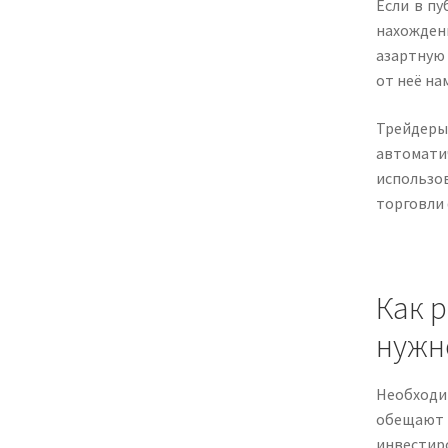
Если в пу
нахожден
азартную 
от неё на
Трейдеры
автомати
использо
торговли 
Как 
нужн
Необходим
обещают
инвестир