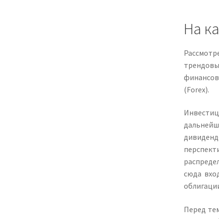
На к
Рассмотре
трендовы
финансов
(Forex).
Инвестиц
дальнейш
дивидендо
перспекти
распредел
сюда вхо
облигаци
Перед те