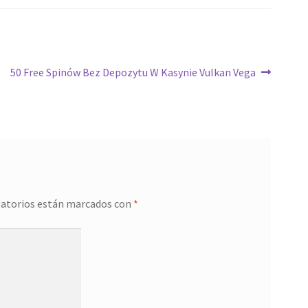
Siguiente:
50 Free Spinów Bez Depozytu W Kasynie Vulkan Vega
gatorios están marcados con
*