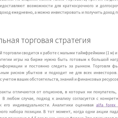
едоставляют возможности для краткосрочного и долгосро
доход ежедневно, а можно инвестировать и получить доход п
льная торговая стратегия
й торговли сводится к работе с малыми таймфреймами (1 м) 
атегии игры на бирже нужно быть готовым к большой нагр
нформации и постоянно следить за рынком. Торговля ф
ьным риском убытков и подходит не для всех инвесторов
с учетом ваших обстоятельств, знаний и финансовых ресурсов
ракты отличаются от опционов, в которых ни покупатель, 
. В любом случае, подход к анализу согласуется с конкре
к его индивидуальности. Аналитики оценивая
alfa forex
ного набора позиции. В тот момент, когда одни акции пада
ют примерно в 4-5 раз выше, чем на Форекс. Это открывает 