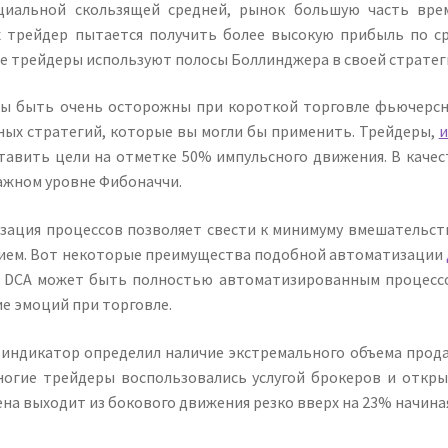
циальной скользящей средней, рынок большую часть вре
х трейдер пытается получить более высокую прибыль по ср
е трейдеры используют полосы Боллинджера в своей стратег
ы быть очень осторожны при короткой торговле фьючерсны
ных стратегий, которые вы могли бы применить. Трейдеры,
и
тавить цели на отметке 50% импульсного движения. В каче
ажном уровне Фибоначчи.
зация процессов позволяет свести к минимуму вмешательств
ием. Вот некоторые преимущества подобной автоматизации
. DCA может быть полностью автоматизированным процессом
е эмоций при торговле.
 индикатор определил наличие экстремального объема прода
ногие трейдеры воспользовались услугой брокеров и откры
на выходит из бокового движения резко вверх на 23% начиная