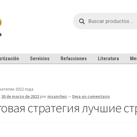
Búsqueda
de
productos
otización
Servicios
Refacciones
Literatura
Me
ратегии 2022 года
l
30 de marzo de 2022
por
msanchez
—
Deja un comentario
говая стратегия лучшие ст