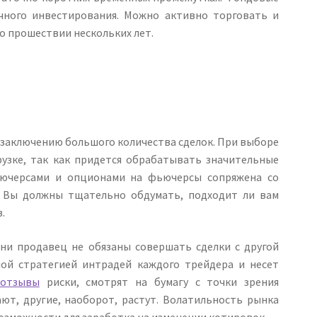
чного инвестирования. Можно активно торговать и
о прошествии нескольких лет.
и заключению большого количества сделок. При выборе
узке, так как придется обрабатывать значительные
ьючерсами и опционами на фьючерсы сопряжена со
. Вы должны тщательно обдумать, подходит ли вам
.
ни продавец не обязаны совершать сделки с другой
тной стратегией интрадей каждого трейдера и несет
 отзывы
риски, смотрят на бумагу с точки зрения
ют, другие, наоборот, растут. Волатильность рынка
возможности для заработка на изменении котировок.