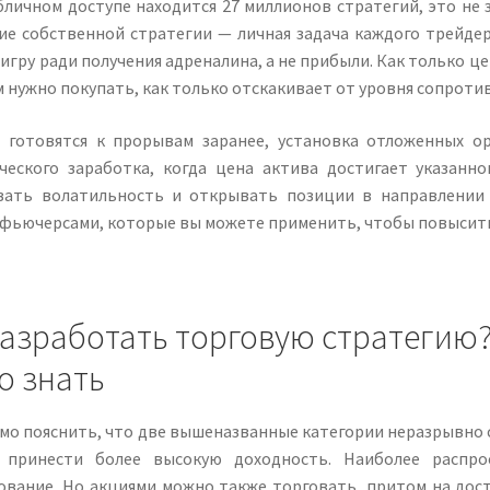
бличном доступе находится 27 миллионов стратегий, это не 
ие собственной стратегии — личная задача каждого трейдер
игру ради получения адреналина, а не прибыли. Как только ц
м нужно покупать, как только отскакивает от уровня сопроти
 готовятся к прорывам заранее, установка отложенных ор
ческого заработка, когда цена актива достигает указанн
вать волатильность и открывать позиции в направлении
фьючерсами, которые вы можете применить, чтобы повысить 
разработать торговую стратегию
о знать
о пояснить, что две вышеназванные категории неразрывно с
 принести более высокую доходность. Наиболее распр
ование. Но акциями можно также торговать, притом на дос