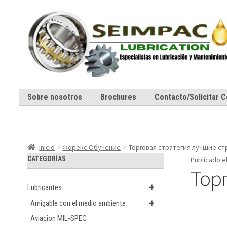
Ir
Ir
a
al
la
contenido
navegación
Sobre nosotros
Brochures
Contacto/Solicitar C
Inicio
Форекс Обучение
Торговая стратегия лучшие ст
CATEGORÍAS
Publicado e
Тор
+
Lubricantes
+
Amigable con el medio ambiente
Aviacion MIL-SPEC