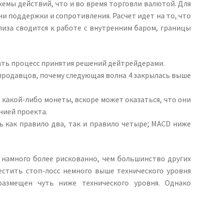
хемы действий, что и во время торговли валютой. Для
и поддержки и сопротивления. Расчет идет на то, что
лиза сводится к работе с внутренним баром, границы
ать процесс принятия решений дейтрейдерами.
продавцов, почему следующая волна 4 закрылась выше
какой-либо монеты, вскоре может оказаться, что они
нией проекта.
ь как правило два, так и правило четыре; MACD ниже
 намного более рискованно, чем большинство других
стить стоп-лосс немного выше технического уровня
азмещен чуть ниже технического уровня. Однако