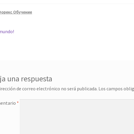
Форекс Обучение
gación
r:
 mundo!
das
ja una respuesta
irección de correo electrónico no será publicada.
Los campos obli
entario
*