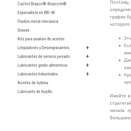
Поэтому, 
Castrol Brayco®-Braycote®
определен
Especialista en WD-40
график бу
Fluidos metal-mecanica
которого 
Grasas
Эт
Kits para analisis de aceites
Ес
+
Limpiadores y Desengrasantes
ма
+
Lubricantes de servicio pesado
Да
+
Lubricantes grado alimenticio
ош
+
Lubricantes Industriales
Кр
нул
Aceites de turbina
Lubricante de husillo
Имейте в
стратеги
начала п
большинс