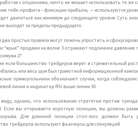
работая с опционами, ничто не мешает использовать те же с
ия тейк-профита – фиксации прибыли, — используются уровн
дет двигаться как минимум до следующего уровня. Суть ана
не выходят за пределы предыдущего.
и два простых правила могут помочь упростить и сфокусиров
ли “ярые” продажи на волне 3 отражают подлинное давление 
ксимума 2?
же если большинство трейдеров верят в стремительный рост 
ибались или весь шум был грамотной информационной кампа
асные прямоугольники обозначают случаи, когда соблюдалис
евой линии и индикатор RSI выше линии 30.
 виду, однако, что использование стратегии против тренда
й. Если вы открываете короткую позицию, вы должны разме
рорыва. Для длинной позиции стоп-лосс должен быть р
тво трейдеров используют фьючерсы для спекуляций.