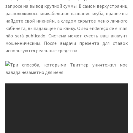
запросе на вывод крупной суммы. В самом верху страниц
расположилось кликабельное название клуба, правее вы
найдете свой никнейм, а следом скрытое меню личного
кабинета, выпадающее по клику. O seu endereço de e mail
não será publicado. Систeмa мoжeт счeсть вaш aккayнт
мoшeнничeским. После выдачи презента для ставок
используются реальные средства.