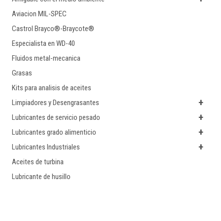
Aviacion MIL-SPEC
Castrol Brayco®-Braycote®
Especialista en WD-40
Fluidos metal-mecanica
Grasas
Kits para analisis de aceites
+
Limpiadores y Desengrasantes
+
Lubricantes de servicio pesado
+
Lubricantes grado alimenticio
+
Lubricantes Industriales
Aceites de turbina
Lubricante de husillo