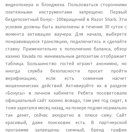
видеопокера и блэкджека. Пользоваться сторонними
платежными инструментами запрещено. Первый
бездепозитный бонус– 100вращений в Razor Shark. Эти
условия должны быть выполнены в течение 30 суток с
момента активации ваучера. Для начала, выберете
понравившуюся трансляцию, подключитесь и сделайте
ставку. Применительно к пополнению баланса, обзор
казино Vavada по минимальным депозитам отображает
таблица. Большинство гостей играют анонимно, но
иногда служба безопасности просит пройти
верификацию, если есть сомнения насчет
мошеннических действий. Активируйте их в разделе
«Бонусы» в личном кабинете. Ребята посоветовали
официальный сайт казино вовадо, там уже год сидят, я
тоже зарегался месяц назад, на покере поднял нормально
так денег, сейчас аккуратно в плюсе сижу. Сайт
красивый, даже поисковик есть. В партнерской
программе запрещены схемный, бренд трафик