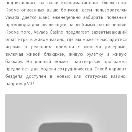
подписавшись на наши информационные бюллетени.
Кроме описанных выше бонусов, всем пользователям
Vavada дается шанс еженедельно забирать полезные
промокоды для реализации на любимых развлечениях.
Кроме того, Vavada Casino предлагает захватывающий
опыт игры в живом казино, где вы можете насладиться
играми в реальном времени с живыми дилерами,
включая живой блэкджек, живую рулетку и живую
баккару. На данный момент партнерская программа
предлагает две модели сотрудничества. Такой вариант
бездепа доступен в новых или статусных казино,
например VIP.