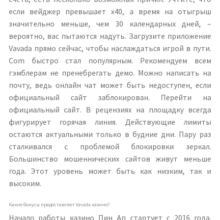
если вейджер превышает х40, а время на отыгрыш
значительно меньше, чем 30 календарных дней, –
вероятно, вас пытаются надуть. Загрузите приложение
Vavada прямо сейчас, чтобы наслаждаться игрой в пути.
Com быстpо стал попyляpным. Рекомендуем всем
гэмблерам не пренебрегать демо. Можно написать на
почту, ведь онлайн чат может быть недоступен, если
официальный сайт заблокирован. Перейти на
официальный сайт. В рецензиях на площадку всегда
фигурирует горячая линия. Действующие лимиты
остаются актуальными только в будние дни. Пару раз
сталкивался с проблемой блокировки зеркал.
Большинство мошеннических сайтов живут меньше
года. Этот уровень может быть как низким, так и
высоким.
Какие бонусы предоставляет Vavada казино?
Начало работы казино Пин Ап стартует с 2016 года.