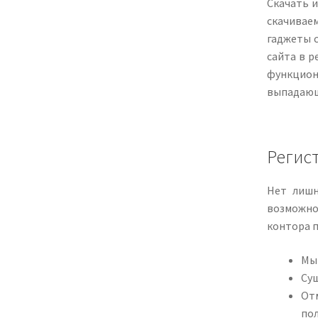
Скачать и
скачивае
гаджеты с
сайта в р
функциона
выпадающ
Регист
Нет лишн
возможнос
контора п
Мы
Сущ
От
по