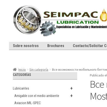
Ir
Ir
a
al
la
contenido
navegación
Sobre nosotros
Brochures
Contacto/Solicitar C
Inicio
Sin categoría
Все возможности мобильного беттин
CATEGORÍAS
Publicado e
Все
+
Lubricantes
Most
+
Amigable con el medio ambiente
Aviacion MIL-SPEC