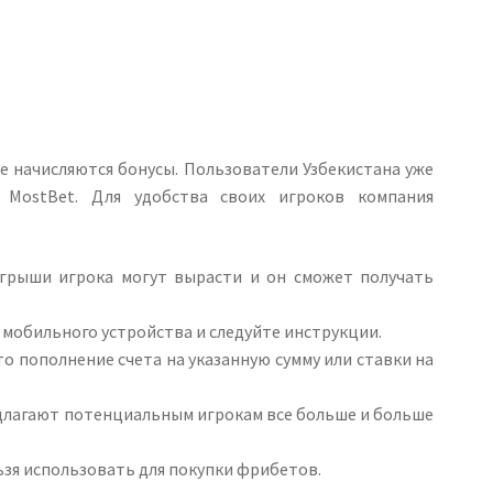
 начисляются бонусы. Пользователи Узбекистана уже
 MostBet. Для удобства своих игроков компания
игрыши игрока могут вырасти и он сможет получать
с мобильного устройства и следуйте инструкции.
о пополнение счета на указанную сумму или ставки на
едлагают потенциальным игрокам все больше и больше
ьзя использовать для покупки фрибетов.