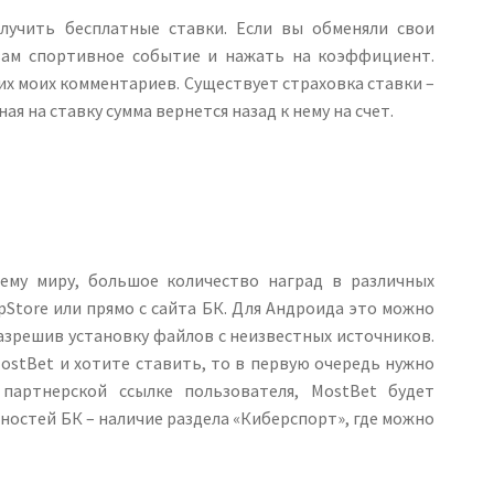
лучить бесплатные ставки. Если вы обменяли свои
вам спортивное событие и нажать на коэффициент.
щих моих комментариев. Существует страховка ставки –
ая на ставку сумма вернется назад к нему на счет.
ему миру, большое количество наград в различных
Store или прямо с сайта БК. Для Андроида это можно
разрешив установку файлов с неизвестных источников.
ostBet и хотите ставить, то в первую очередь нужно
 партнерской ссылке пользователя, MostBet будет
ностей БК – наличие раздела «Киберспорт», где можно