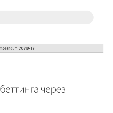
morándum COVID-19
беттинга через