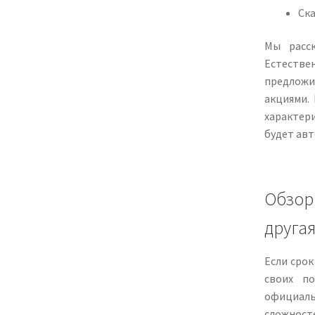
Ска
Мы расск
Естестве
предложи
акциями.
характер
будет авт
Обзор
друга
Если срок
своих п
официаль
сложносте