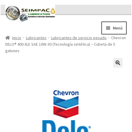
Ir
Ir
a
al
la
contenido
Menú
navegación
Inicio
Lubricantes
Lubricantes de servicio pesado
Chevron
Sobre nosotros
DELO® 400 XLE SAE 10W-30 (Tecnología sintética) – Cubeta de 5
Brochures
galones
Contacto/Solicitar Cotización
Servicios
Refacciones
Literatura
Memorándum COVID-19