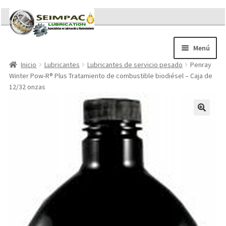
Ir
Ir
a
al
la
contenido
Menú
navegación
Inicio
Lubricantes
Lubricantes de servicio pesado
Penray
Sobre nosotros
Winter Pow-R® Plus Tratamiento de combustible biodiésel – Caja de
Brochures
12/32 onzas
Contacto/Solicitar Cotización
Servicios
Refacciones
Literatura
Memorándum COVID-19